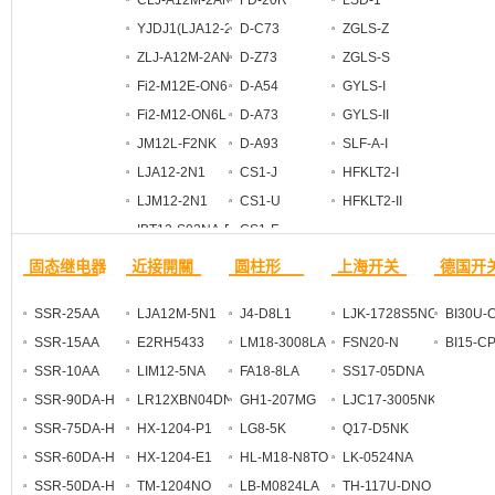
CLJ-A12M-2ANA
FD-20R
LSD-1
YJDJ1(LJA12-2N1)
D-C73
ZGLS-Z
ZLJ-A12M-2ANA
D-Z73
ZGLS-S
Fi2-M12E-ON6L
D-A54
GYLS-I
Fi2-M12-ON6L
D-A73
GYLS-II
JM12L-F2NK
D-A93
SLF-A-I
LJA12-2N1
CS1-J
HFKLT2-I
LJM12-2N1
CS1-U
HFKLT2-II
IBT12-S02NA-D3Y2
CS1-F
固态继电器
近接開關
圆柱形
上海开关
德国开
SSR-25AA
LJA12M-5N1
J4-D8L1
LJK-1728S5NO
BI30U-
SSR-15AA
E2RH5433
LM18-3008LA
FSN20-N
BI15-C
SSR-10AA
LIM12-5NA
FA18-8LA
SS17-05DNA
SSR-90DA-H
LR12XBN04DNO
GH1-207MG
LJC17-3005NK
SSR-75DA-H
HX-1204-P1
LG8-5K
Q17-D5NK
SSR-60DA-H
HX-1204-E1
HL-M18-N8TO
LK-0524NA
SSR-50DA-H
TM-1204NO
LB-M0824LA
TH-117U-DNO