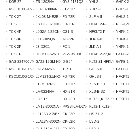
KGE-27
TS-1202NA
GY8-2131QS
YHLS-II
GHPK-2
KSC1010B-1/220
LJA13-3004NK
CL-52R
YHLS-I
GHLS-1
TCK-2T
JKL08-M4E2B
FD-72R
SLF-A-II
GHLS-1
TCK-1T
LR12BF02DNO
FD-11R
HFKLT2-P-II
PLS-I,PL
TCK-4P
LJG2A-2/Z2CN1
CS1-S
HFKLT2-P-I
YHPK-2
TCK-3P
GH1-305QA
AL-72R
JLK-A-II
YHPK-1
TCK-2P
J3-D2C1
FC-1
JLK-A-I
YHPK-1
TCK-1P
HL-M12-S2NO
VL27-W10K
HFKLT2-Z2,KLT2-Z2
GYPB-2
GAS-224700LT
GAT2-12GM-N1
D-B54
KLT2-Z1,HFKLT2-Z1
GYPB-1
KSC1010A-1/220
FA12-M2NA
TCS1-F
GHLS-II
GYPB-1
KSC1010G-1/220
LJM12T-2Z/NKS
FD-73R
GHLS-I
HFKPT1
J12M-D2NK
FD-21R
XLS-B-ZD
HFKPT1
LA-0224NA
HX-21R
XLS-B-SD
HFKPT1
LD2-1K
HX-20R
KLT2-II,KLT2-2
HFKPT1
LM12-3002NA
PPSSI-LA-D2N2
KLT2-1,KLT2-I
LJ12A3-2-Z/BX
CK-J3R
HS-Z112
LJA13M-3002NK
CK-J2R
LSD-2