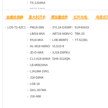
TS-1204NA
M12J-04N1
金属检测器
意大利开关
模拟量线性
红外光电
电容式
LOS-T2-4ZC1
PM18-08N
SYL18-DX08P1
EUF40433
LIM18-8NA
ABT18-N08V-C3Y2
TBK-20
FA18-8KA
LXB-M08P2
YT-522B1
HL-M18-N8NO
VLG10-8
JD-D-NK8
XJ18-D8PKU
CLJ-A18-8ANA
GH9-3110QH
LB-M0824NA
LJA18M-10N1
J18-D8NK
LG8-1K
GH1-307MA
J18-A8K