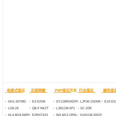
电感式接近
近接開關
PNP接近开关
行业接近
磁性接
GH1-307MD
E3-D2NK
DY12BR04DPO
LJP36-15DNK
E18-DS
LG8-2K
QB-F-NK2T
LJM12M-5P1
SC-20R
HL4-M18-N8PO
E2RH7433
Ni5-M12-OP6L
HJA11M-3002NK