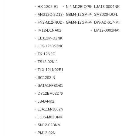
HX-1202-E1
Ni4-M12E-OP6L
LJA13-3004NKJ
ANS12Q-2D13N
GBM4-12GM-P1
SM3020-DO-L
FN2-M12-NOD1
GAM4-12GM-P1
DW-AD-617-M30
IM12-D1NA02
LM12-3002NAY-LD
ELJ12M-D2NK
LJK-1250S2NO
TK-12N2C
TS12-02N-1
TLX-12LN02E1
SC1202-N
SA1A1FFBOB12
DY12BM02DNO
JB-D-NK2
LJA11M-3002NK
JL05-M02DNK
SN12-02BNA
PM12-02N