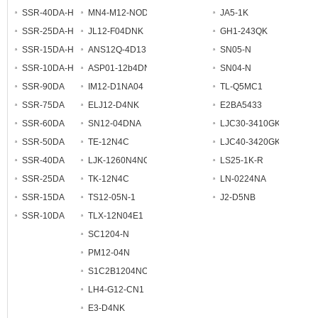
SSR-40DA-H
MN4-M12-NOD1
JA5-1K
SSR-25DA-H
JL12-F04DNK
GH1-243QK
SSR-15DA-H
ANS12Q-4D13N
SN05-N
SSR-10DA-H
ASP01-12b4DNA-1
SN04-N
SSR-90DA
IM12-D1NA04
TL-Q5MC1
SSR-75DA
ELJ12-D4NK
E2BA5433
SSR-60DA
SN12-04DNA
LJC30-3410GK
SSR-50DA
TE-12N4C
LJC40-3420GK
SSR-40DA
LJK-1260N4NO
LS25-1K-R
SSR-25DA
TK-12N4C
LN-0224NA
SSR-15DA
TS12-05N-1
J2-D5NB
SSR-10DA
TLX-12N04E1
SC1204-N
PM12-04N
S1C2B1204NO3S2
LH4-G12-CN1
E3-D4NK