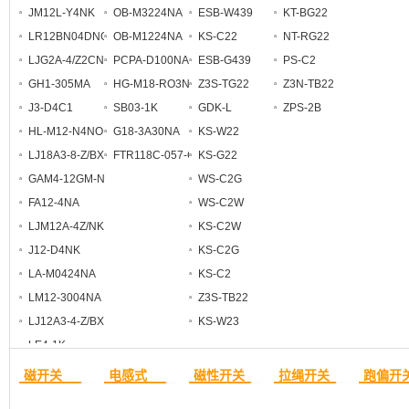
JM12L-Y4NK
OB-M3224NA
ESB-W439
KT-BG22
LR12BN04DNO
OB-M1224NA
KS-C22
NT-RG22
LJG2A-4/Z2CN2
PCPA-D100NA-D3Y2
ESB-G439
PS-C2
GH1-305MA
HG-M18-RO3NO
Z3S-TG22
Z3N-TB22
J3-D4C1
SB03-1K
GDK-L
ZPS-2B
HL-M12-N4NO
G18-3A30NA
KS-W22
LJ18A3-8-Z/BX
FTR118C-057-CSEN
KS-G22
GAM4-12GM-N1
WS-C2G
FA12-4NA
WS-C2W
LJM12A-4Z/NKS
KS-C2W
J12-D4NK
KS-C2G
LA-M0424NA
KS-C2
LM12-3004NA
Z3S-TB22
LJ12A3-4-Z/BX
KS-W23
LE4-1K
磁开关
电感式
磁性开关
拉绳开关
跑偏开